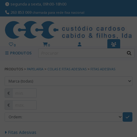
segunda a sexta, 09h00-18h00
263 853 069
chamada para rede fixa nacional
0
0
PRODUTOS
PRODUTOS >
PAPELARIA
>
COLAS E FITAS ADESIVAS
>
FITAS ADESIVAS
€
€
Fitas Adesivas