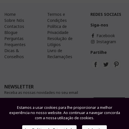
Home
Termos e
REDES SOCIAIS
Sobre Nós
Condições
Siga-nos
Contactos
Política de
Blogue
Privacidade
Facebook
Perguntas
Resolução de
Instagram
Frequentes
Litígios
Dicas &
Livro de
Partilhe
Conselhos
Reclamações
NEWSLETTER
Receba as nossas novidades no seu email
subscrever
Estamos a usar cookies para lhe proporcionar a melhor
experiência no nosso website. Ao continuar a navegar concorda
Ao subscrever a newsletter está a aceitar a nossa política de
com a nossa utilização de cookies.
privacidade.