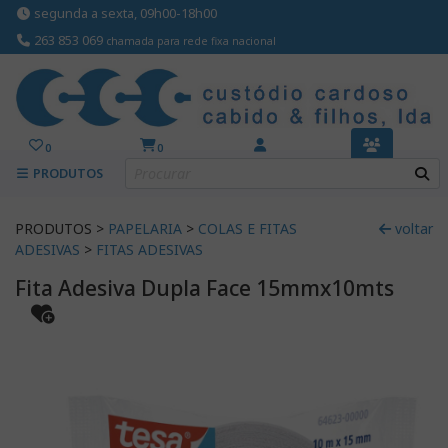
segunda a sexta, 09h00-18h00
263 853 069
chamada para rede fixa nacional
0
0
PRODUTOS
PRODUTOS >
PAPELARIA
>
COLAS E FITAS
voltar
ADESIVAS
>
FITAS ADESIVAS
Fita Adesiva Dupla Face 15mmx10mts