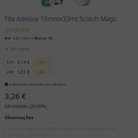
Fita Adesiva 19mmx33mt Scotch Magic
Ref
. 3.06.1.0014 |
Marca
: 3M
Em stock
12+
3,14 €
4 %
24+
3,01 €
8 %
o desconto será feito no carrinho
3,26 €
IVA incluído. (23.00%)
Observações