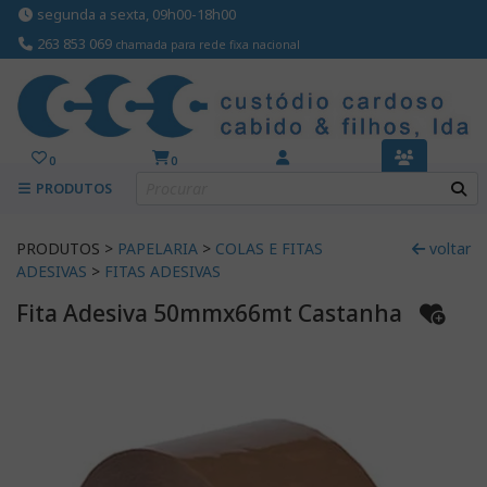
segunda a sexta, 09h00-18h00
263 853 069
chamada para rede fixa nacional
0
0
PRODUTOS
PRODUTOS >
PAPELARIA
>
COLAS E FITAS
voltar
ADESIVAS
>
FITAS ADESIVAS
Fita Adesiva 50mmx66mt Castanha