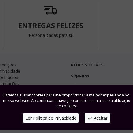
ENTREGAS FELIZES
Personalizadas para si!
ondições
REDES SOCIAIS
Privacidade
Siga-nos
e Litígios
eclamações
Facebook
Instagram
Estamos a usar cookies para lhe proporcionar a melhor experiência no
nosso website. Ao continuar a navegar concorda com a nossa utilização
Partilhe
de cookies.
Ler Politica de Privacidade
Aceitar