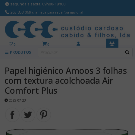
segunda a sexta, 09h00-18h00
263 853 069
chamada para rede fixa nacional
0
0
PRODUTOS
Papel higiénico Amoos 3 folhas
com textura acolchoada Air
Comfort Plus
2025-07-23