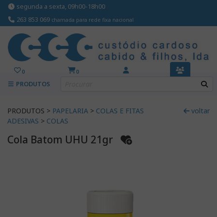
segunda a sexta, 09h00-18h00
263 853 069
chamada para rede fixa nacional
0
0
PRODUTOS
PRODUTOS >
PAPELARIA
>
COLAS E FITAS
voltar
ADESIVAS
>
COLAS
Cola Batom UHU 21gr