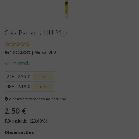
Cola Batom UHU 21gr
Ref
. 3.06.2.0072 |
Marca
: UHU
Em stock
24+
2,35 €
6 %
48+
2,19 €
12 %
o desconto será feito no carrinho
2,50 €
IVA incluído. (23.00%)
Observações