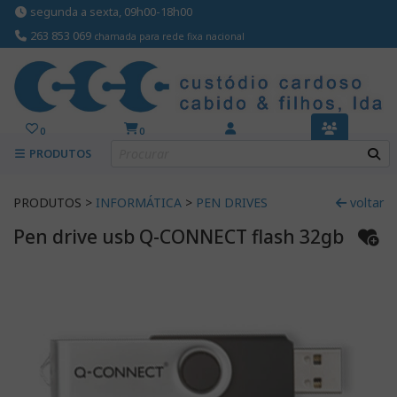
segunda a sexta, 09h00-18h00
263 853 069
chamada para rede fixa nacional
0
0
PRODUTOS
PRODUTOS >
INFORMÁTICA
>
PEN DRIVES
voltar
Pen drive usb Q-CONNECT flash 32gb